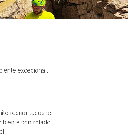
iente excecional,
te recriar todas as
mbiente controlado
el.