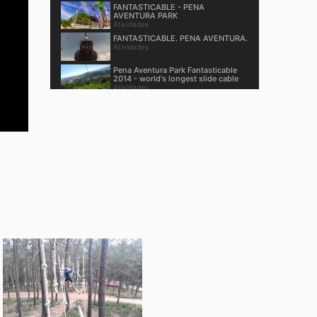
FANTASTICABLE - PENA
AVENTURA PARK
Atividades
FANTASTICABLE. PENA AVENTURA.
Atividades
Pena Aventura Park Fantasticable
2014 - world's longest slide cable
Atividades