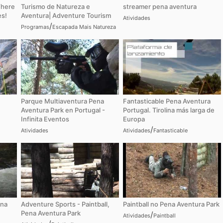
Where
Turismo de Natureza e
streamer pena aventura
s!
Aventura| Adventure Tourism
Atividades
/
Programas
Escapada Mais Natureza
Parque Multiaventura Pena
Fantasticable Pena Aventura
Aventura Park en Portugal -
Portugal. Tirolina más larga de
Infinita Eventos
Europa
/
Atividades
Atividades
Fantasticable
ena
Adventure Sports - Paintball,
Paintball no Pena Aventura Park
Pena Aventura Park
/
Atividades
Paintball