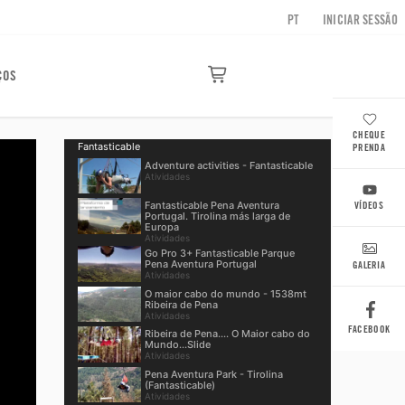
PT
INICIAR SESSÃO
ÇOS
CHEQUE
Fantasticable
PRENDA
Adventure activities - Fantasticable
Atividades
Fantasticable Pena Aventura
VÍDEOS
Portugal. Tirolina más larga de
Europa
Atividades
Go Pro 3+ Fantasticable Parque
Pena Aventura Portugal
GALERIA
Atividades
O maior cabo do mundo - 1538mt
Ribeira de Pena
Atividades
FACEBOOK
Ribeira de Pena.... O Maior cabo do
Mundo...Slide
Atividades
Pena Aventura Park - Tirolina
(Fantasticable)
Atividades