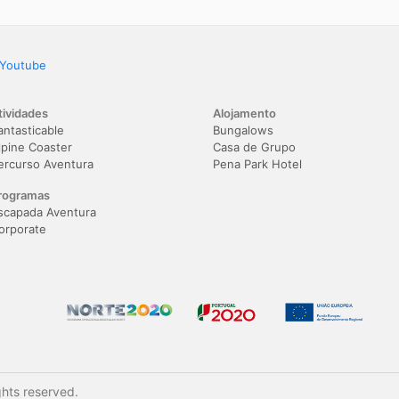
Youtube
tividades
Alojamento
antasticable
Bungalows
lpine Coaster
Casa de Grupo
ercurso Aventura
Pena Park Hotel
rogramas
scapada Aventura
orporate
ghts reserved.