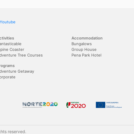
Youtube
ctivities
Accommodation
antasticable
Bungalows
lpine Coaster
Group House
dventure Tree Courses
Pena Park Hotel
rograms
dventure Getaway
orporate
ghts reserved.