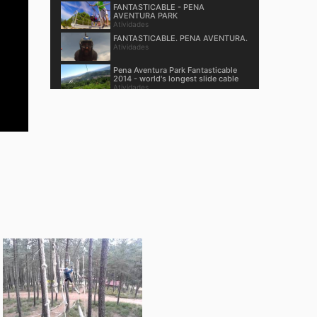
FANTASTICABLE - PENA
AVENTURA PARK
Atividades
FANTASTICABLE. PENA AVENTURA.
Atividades
Pena Aventura Park Fantasticable
2014 - world's longest slide cable
Atividades