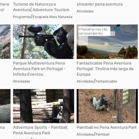
Where
Turismo de Natureza e
streamer pena aventura
s!
Aventura| Adventure Tourism
Atividades
/
Programas
Escapada Mais Natureza
Parque Multiaventura Pena
Fantasticable Pena Aventura
Aventura Park en Portugal -
Portugal. Tirolina más larga de
Infinita Eventos
Europa
/
Atividades
Atividades
Fantasticable
ena
Adventure Sports - Paintball,
Paintball no Pena Aventura Park
Pena Aventura Park
/
Atividades
Paintball