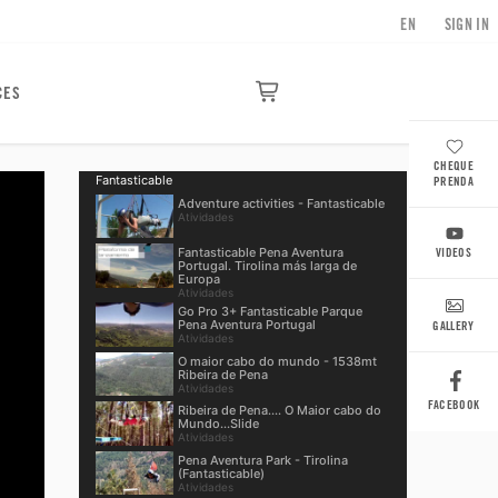
EN
SIGN IN
CES
CHEQUE
Fantasticable
PRENDA
Adventure activities - Fantasticable
Atividades
Fantasticable Pena Aventura
VIDEOS
Portugal. Tirolina más larga de
Europa
Atividades
Go Pro 3+ Fantasticable Parque
Pena Aventura Portugal
GALLERY
Atividades
O maior cabo do mundo - 1538mt
Ribeira de Pena
Atividades
FACEBOOK
Ribeira de Pena.... O Maior cabo do
Mundo...Slide
Atividades
Pena Aventura Park - Tirolina
(Fantasticable)
Atividades